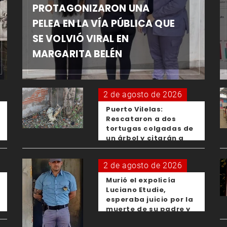
PROTAGONIZARON UNA
PELEA EN LA VÍA PÚBLICA QUE
SE VOLVIÓ VIRAL EN
MARGARITA BELÉN
2 de agosto de 2026
Puerto Vilelas:
Rescataron a dos
tortugas colgadas de
un árbol y citarán a
los padres de los
menores responsables
2 de agosto de 2026
Murió el expolicía
Luciano Etudie,
esperaba juicio por la
muerte de su padre y
el femicidio de su