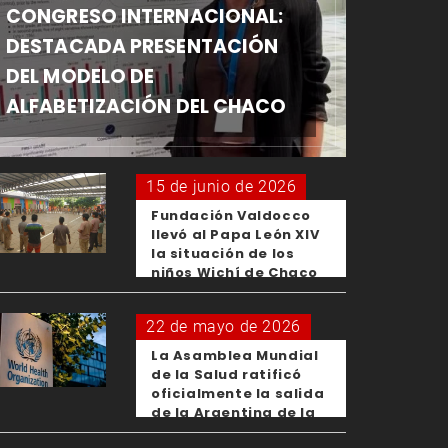
CONGRESO INTERNACIONAL:
DESTACADA PRESENTACIÓN
DEL MODELO DE
ALFABETIZACIÓN DEL CHACO
15 de junio de 2026
Fundación Valdocco
llevó al Papa León XIV
la situación de los
niños Wichí de Chaco
22 de mayo de 2026
La Asamblea Mundial
de la Salud ratificó
oficialmente la salida
de la Argentina de la
OMS