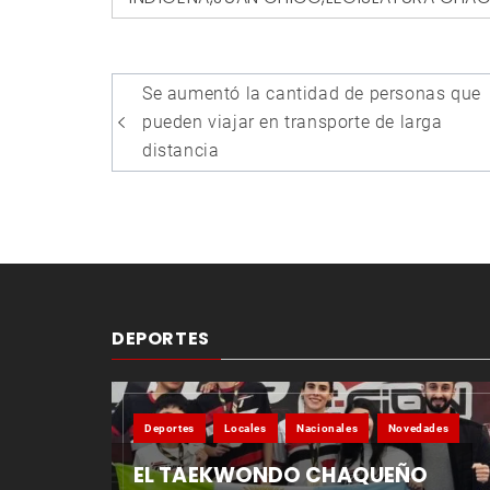
Navegación
Se aumentó la cantidad de personas que
de
pueden viajar en transporte de larga
entradas
distancia
DEPORTES
Deportes
Locales
Nacionales
Novedades
EL TAEKWONDO CHAQUEÑO