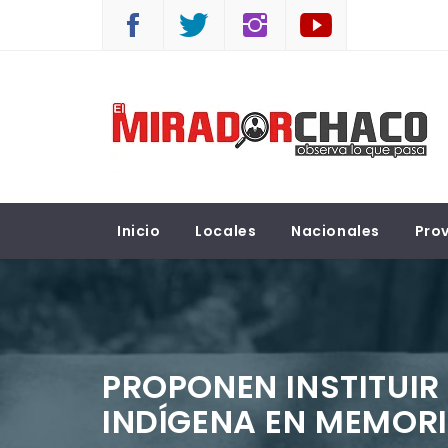
Saltar
al
contenido
EL MIRADOR CHACO
Observá lo que pasa
Inicio
Locales
Nacionales
Prov
PROPONEN INSTITUIR 
INDÍGENA EN MEMORI