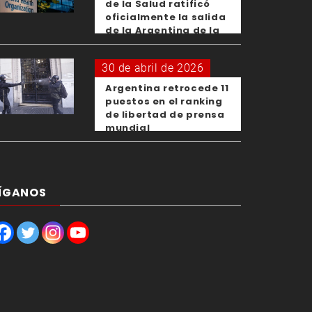
de la Salud ratificó
oficialmente la salida
de la Argentina de la
OMS
30 de abril de 2026
Argentina retrocede 11
puestos en el ranking
de libertad de prensa
mundial
ÍGANOS