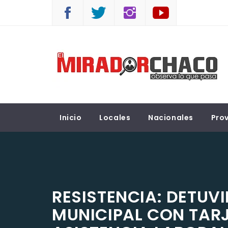
Saltar
al
contenido
EL MIRADOR CHACO
Observá lo que pasa
Inicio
Locales
Nacionales
Prov
RESISTENCIA: DETUV
MUNICIPAL CON TARJ