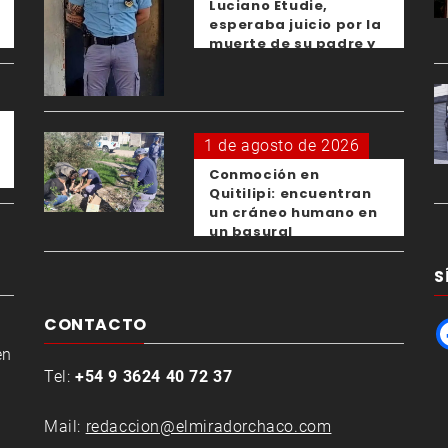
Luciano Etudie,
esperaba juicio por la
muerte de su padre y
el femicidio de su
expareja
1 de agosto de 2026
Conmoción en
Quitilipi: encuentran
un cráneo humano en
un basural
S
CONTACTO
en
Tel:
+54 9 3624 40 72 37
Mail:
redaccion@elmiradorchaco.com