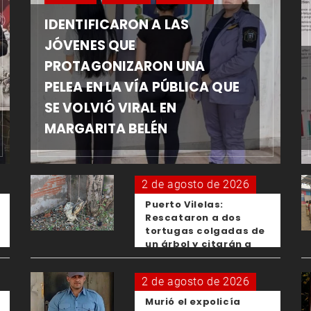
IDENTIFICARON A LAS
JÓVENES QUE
PROTAGONIZARON UNA
PELEA EN LA VÍA PÚBLICA QUE
SE VOLVIÓ VIRAL EN
MARGARITA BELÉN
2 de agosto de 2026
Puerto Vilelas:
Rescataron a dos
tortugas colgadas de
un árbol y citarán a
los padres de los
menores responsables
2 de agosto de 2026
Murió el expolicía