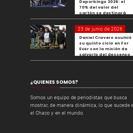
Deporbingo 2026: el
70% del valor del
cartón se destinará
para los clubes
23 de junio de 2026
Daniel Cravero asumió
su quinto ciclo en For
Ever con la misión de
salvarlo del descenso
¿QUIENES SOMOS?
Somos un equipo de periodistas que busca
mostrar, de manera dinámica, lo que sucede 
el Chaco y en el mundo.