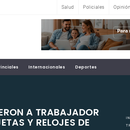
Salud
Policiales
Opinió
inciales
Internacionales
Deportes
IERON A TRABAJADOR
ETAS Y RELOJES DE
I
T