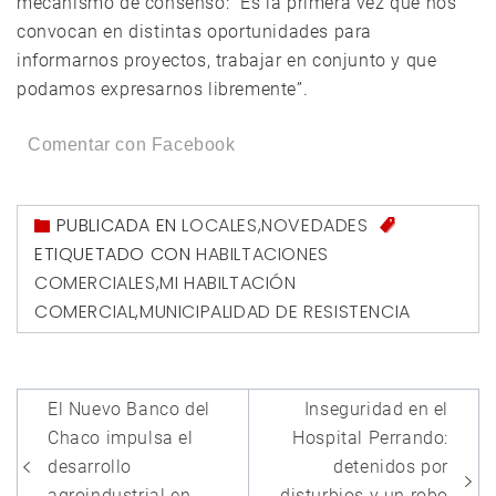
mecanismo de consenso: “Es la primera vez que nos
convocan en distintas oportunidades para
informarnos proyectos, trabajar en conjunto y que
podamos expresarnos libremente”.
Comentar con Facebook
PUBLICADA EN
LOCALES
,
NOVEDADES
ETIQUETADO CON
HABILTACIONES
COMERCIALES
,
MI HABILTACIÓN
COMERCIAL
,
MUNICIPALIDAD DE RESISTENCIA
Navegación
El Nuevo Banco del
Inseguridad en el
de
Chaco impulsa el
Hospital Perrando:
entradas
desarrollo
detenidos por
agroindustrial en
disturbios y un robo