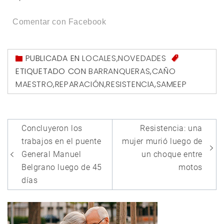
Comentar con Facebook
PUBLICADA EN
LOCALES
,
NOVEDADES
ETIQUETADO CON
BARRANQUERAS
,
CAÑO
MAESTRO
,
REPARACIÓN
,
RESISTENCIA
,
SAMEEP
Navegación
Concluyeron los
Resistencia: una
de
trabajos en el puente
mujer murió luego de
entradas
General Manuel
un choque entre
Belgrano luego de 45
motos
días