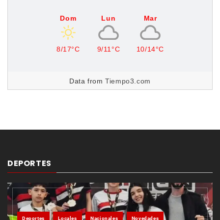
Dom
Lun
Mar
8/17°C
9/11°C
10/14°C
Data from
Tiempo3.com
DEPORTES
Deportes
Locales
Nacionales
Novedades