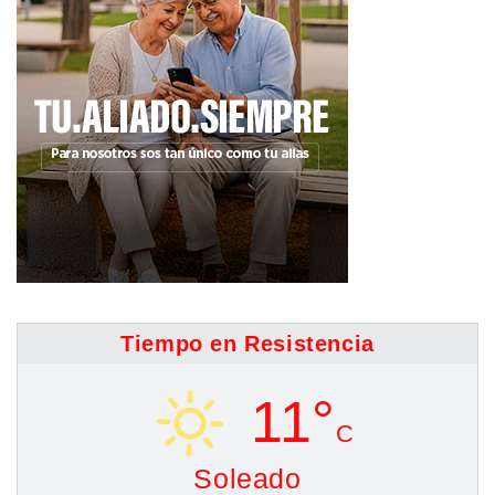
Tiempo en Resistencia
11°
C
Soleado