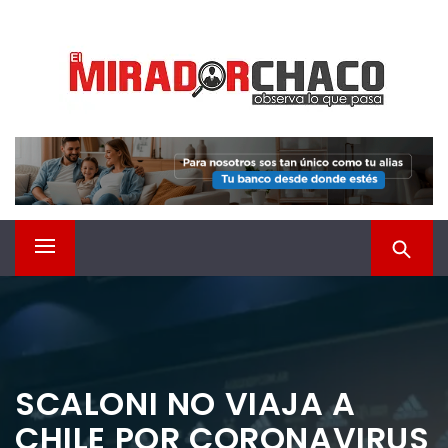
Saltar
EL MIRADOR CHACO
al
contenido
Observá lo que pasa
Menú
principal
SCALONI NO VIAJA A
CHILE POR CORONAVIRUS