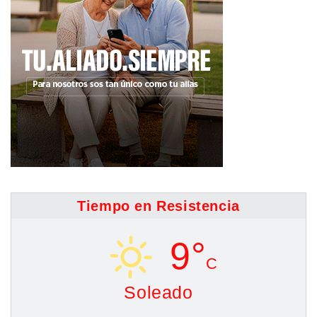
Tiempo en Resistencia
9°
C
Soleado