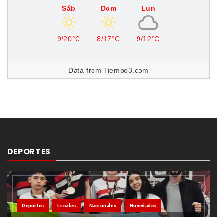
Sáb
Dom
Lun
9/20°C
8/17°C
9/12°C
Data from
Tiempo3.com
DEPORTES
Deportes
Locales
Nacionales
Novedades