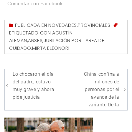
Comentar con Facebook
PUBLICADA EN
NOVEDADES
,
PROVINCIALES
ETIQUETADO CON
AGUSTÍN
ALEMAN
,
ANSES
,
JUBILACIÓN POR TAREA DE
CUIDADO
,
MIRTA ELEONORI
Navegación
Lo chocaron el día
China confina a
de
del padre, estuvo
millones de
entradas
muy grave y ahora
personas por el
pide justicia
avance de la
variante Delta