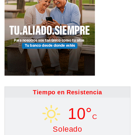
Tiempo en Resistencia
10°
C
Soleado