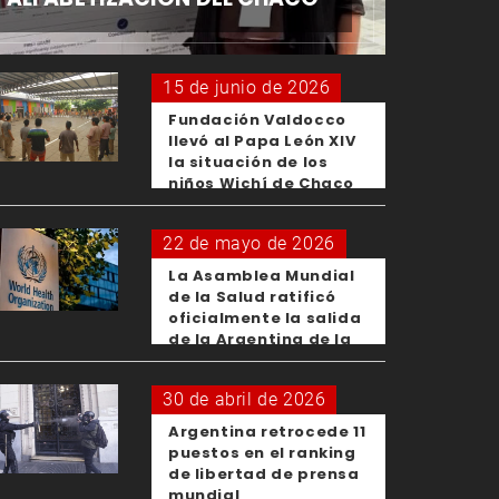
15 de junio de 2026
Fundación Valdocco
llevó al Papa León XIV
la situación de los
niños Wichí de Chaco
22 de mayo de 2026
La Asamblea Mundial
de la Salud ratificó
oficialmente la salida
de la Argentina de la
OMS
30 de abril de 2026
Argentina retrocede 11
puestos en el ranking
de libertad de prensa
mundial