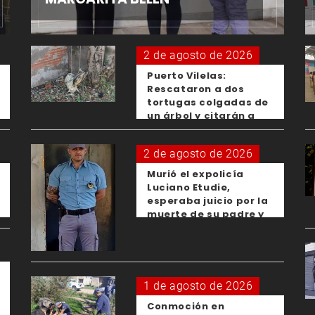
2 de agosto de 2026
Puerto Vilelas:
Rescataron a dos
tortugas colgadas de
un árbol y citarán a
los padres de los
menores responsables
2 de agosto de 2026
Murió el expolicía
Luciano Etudie,
esperaba juicio por la
muerte de su padre y
el femicidio de su
expareja
1 de agosto de 2026
Conmoción en