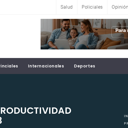
Salud
Policiales
Opinió
inciales
Internacionales
Deportes
 PRODUCTIVIDAD
3
I
P