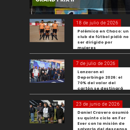
18 de julio de 2026
Polémica en Chaco: un
club de fútbol pidió no
ser dirigido por
mujeres
7 de julio de 2026
Lanzaron el
Deporbingo 2026: el
70% del valor del
cartón se destinará
para los clubes
23 de junio de 2026
Daniel Cravero asumió
su quinto ciclo en For
Ever con la misión de
salvarlo del descenso