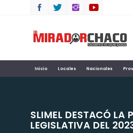
Saltar
al
contenido
EL MIRADOR CHACO
Observá lo que pasa
Inicio
Locales
Nacionales
Prov
SLIMEL DESTACÓ LA
LEGISLATIVA DEL 202