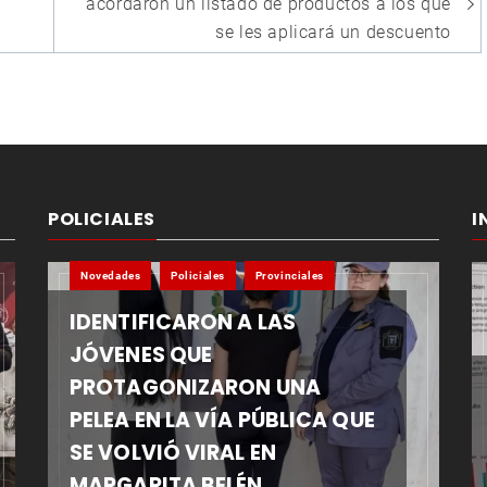
acordaron un listado de productos a los que
se les aplicará un descuento
POLICIALES
I
Novedades
Policiales
Provinciales
IDENTIFICARON A LAS
JÓVENES QUE
PROTAGONIZARON UNA
PELEA EN LA VÍA PÚBLICA QUE
SE VOLVIÓ VIRAL EN
MARGARITA BELÉN