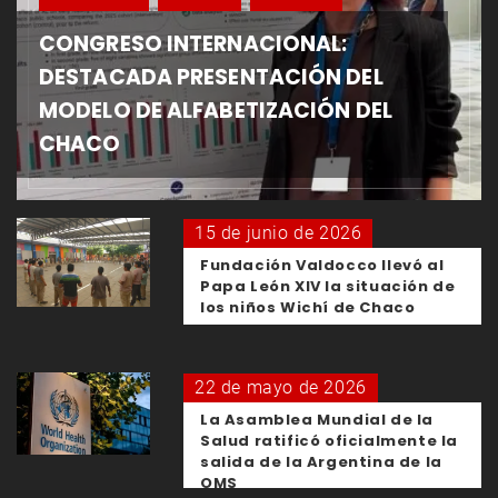
CONGRESO INTERNACIONAL:
DESTACADA PRESENTACIÓN DEL
MODELO DE ALFABETIZACIÓN DEL
CHACO
15 de junio de 2026
Fundación Valdocco llevó al
Papa León XIV la situación de
los niños Wichí de Chaco
22 de mayo de 2026
La Asamblea Mundial de la
Salud ratificó oficialmente la
salida de la Argentina de la
OMS