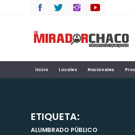
Saltar
al
contenido
EL MIRADOR CHACO
Observá lo que pasa
Inicio
Locales
Nacionales
Prov
ETIQUETA:
ALUMBRADO PÚBLICO