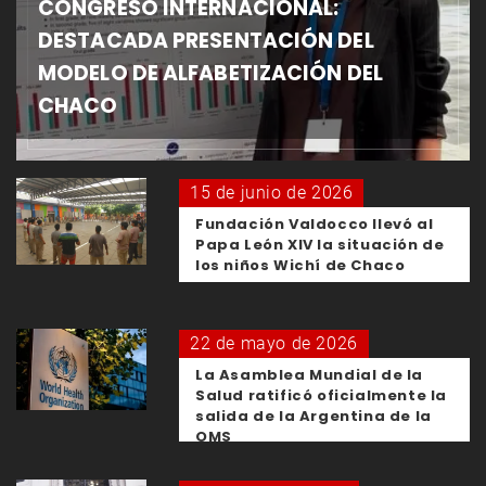
CONGRESO INTERNACIONAL:
DESTACADA PRESENTACIÓN DEL
MODELO DE ALFABETIZACIÓN DEL
CHACO
15 de junio de 2026
Fundación Valdocco llevó al
Papa León XIV la situación de
los niños Wichí de Chaco
22 de mayo de 2026
La Asamblea Mundial de la
Salud ratificó oficialmente la
salida de la Argentina de la
OMS