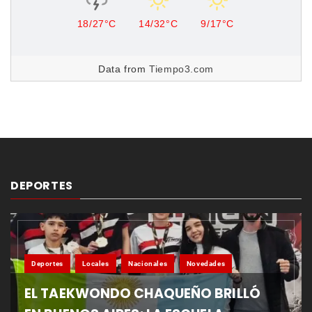
18/27°C
14/32°C
9/17°C
Data from
Tiempo3.com
DEPORTES
Deportes
Locales
Nacionales
Novedades
EL TAEKWONDO CHAQUEÑO BRILLÓ