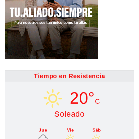
Tiempo en Resistencia
20°
C
Soleado
Jue
Vie
Sáb