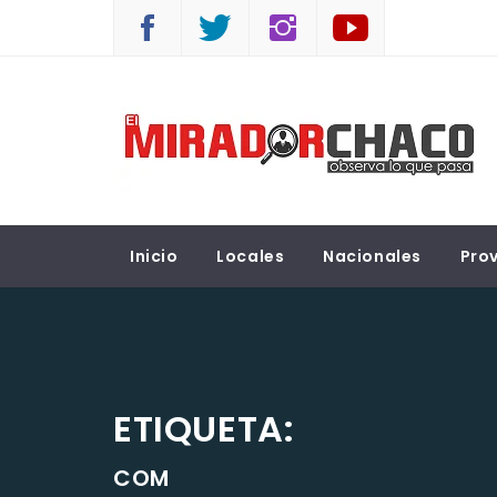
Saltar
al
contenido
EL MIRADOR CHACO
Observá lo que pasa
Inicio
Locales
Nacionales
Prov
ETIQUETA:
COM