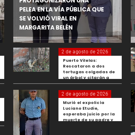
PROTAGONIZARON UNA
PELEA EN LA VÍA PÚBLICA QUE
SE VOLVIÓ VIRAL EN
MARGARITA BELÉN
2 de agosto de 2026
Puerto Vilelas:
Rescataron a dos
tortugas colgadas de
un árbol y citarán a
los padres de los
menores responsables
2 de agosto de 2026
Murió el expolicía
Luciano Etudie,
esperaba juicio por la
muerte de su padre y
el femicidio de su
expareja