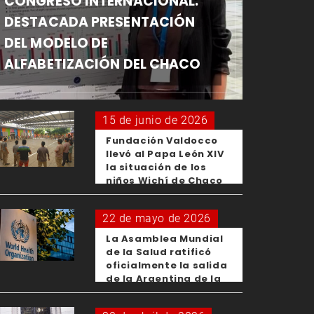
CONGRESO INTERNACIONAL:
DESTACADA PRESENTACIÓN
DEL MODELO DE
ALFABETIZACIÓN DEL CHACO
15 de junio de 2026
Fundación Valdocco
llevó al Papa León XIV
la situación de los
niños Wichí de Chaco
22 de mayo de 2026
La Asamblea Mundial
de la Salud ratificó
oficialmente la salida
de la Argentina de la
OMS