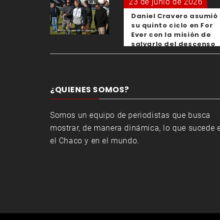
23 de junio de 2026
Daniel Cravero asumió
su quinto ciclo en For
Ever con la misión de
salvarlo del descenso
¿QUIENES SOMOS?
Somos un equipo de periodistas que busca
mostrar, de manera dinámica, lo que sucede 
el Chaco y en el mundo.