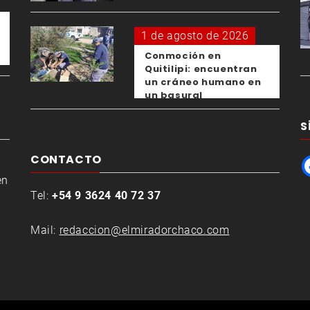
1 de agosto de 2026
Conmoción en
Quitilipi: encuentran
un cráneo humano en
un basural
S
CONTACTO
en
Tel:
+54 9 3624 40 72 37
Mail:
redaccion@elmiradorchaco.com