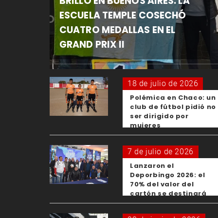
BRILLÓ EN BUENOS AIRES: LA
ESCUELA TEMPLE COSECHÓ
CUATRO MEDALLAS EN EL
GRAND PRIX II
18 de julio de 2026
Polémica en Chaco: un
club de fútbol pidió no
ser dirigido por
mujeres
7 de julio de 2026
Lanzaron el
Deporbingo 2026: el
70% del valor del
cartón se destinará
para los clubes