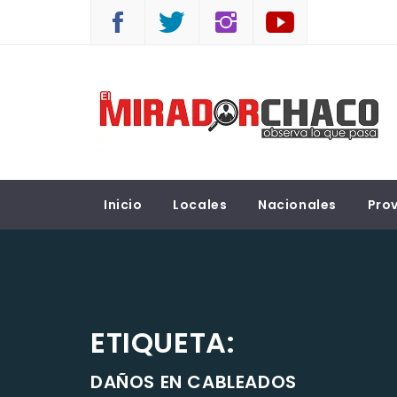
Saltar
al
contenido
EL MIRADOR CHACO
Observá lo que pasa
Inicio
Locales
Nacionales
Prov
ETIQUETA:
DAÑOS EN CABLEADOS