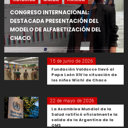
Internacionales
Novedades
Provinciales
CONGRESO INTERNACIONAL:
DESTACADA PRESENTACIÓN DEL
MODELO DE ALFABETIZACIÓN DEL
CHACO
15 de junio de 2026
Fundación Valdocco llevó al
Papa León XIV la situación de
los niños Wichí de Chaco
22 de mayo de 2026
La Asamblea Mundial de la
Salud ratificó oficialmente la
salida de la Argentina de la
OMS