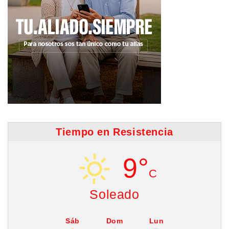
Tiempo en Resistencia
9°
C
Soleado
Sáb
Dom
Lun