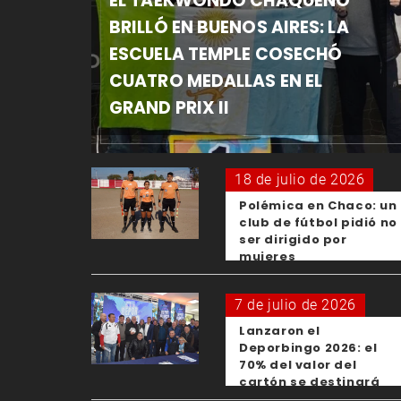
EL TAEKWONDO CHAQUEÑO
BRILLÓ EN BUENOS AIRES: LA
ESCUELA TEMPLE COSECHÓ
CUATRO MEDALLAS EN EL
GRAND PRIX II
18 de julio de 2026
Polémica en Chaco: un
club de fútbol pidió no
ser dirigido por
mujeres
7 de julio de 2026
Lanzaron el
Deporbingo 2026: el
70% del valor del
cartón se destinará
para los clubes