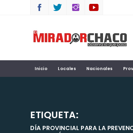
Saltar
al
contenido
EL MIRADOR CHACO
Observá lo que pasa
Inicio
Locales
Nacionales
Prov
ETIQUETA:
DÍA PROVINCIAL PARA LA PREVE