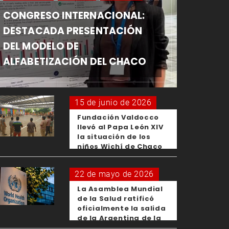
CONGRESO INTERNACIONAL:
DESTACADA PRESENTACIÓN
DEL MODELO DE
ALFABETIZACIÓN DEL CHACO
15 de junio de 2026
Fundación Valdocco
llevó al Papa León XIV
la situación de los
niños Wichí de Chaco
22 de mayo de 2026
La Asamblea Mundial
de la Salud ratificó
oficialmente la salida
de la Argentina de la
OMS