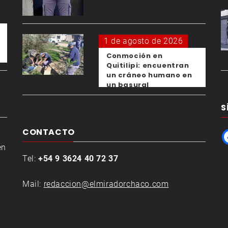
expareja
1 de agosto de 2026
Conmoción en
Quitilipi: encuentran
un cráneo humano en
un basural
S
CONTACTO
en
Tel:
+54 9 3624 40 72 37
Mail:
redaccion@elmiradorchaco.com