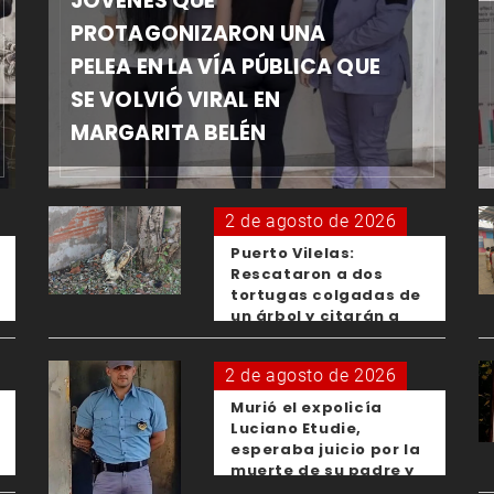
JÓVENES QUE
PROTAGONIZARON UNA
PELEA EN LA VÍA PÚBLICA QUE
SE VOLVIÓ VIRAL EN
MARGARITA BELÉN
2 de agosto de 2026
Puerto Vilelas:
Rescataron a dos
tortugas colgadas de
un árbol y citarán a
los padres de los
menores responsables
2 de agosto de 2026
Murió el expolicía
Luciano Etudie,
esperaba juicio por la
muerte de su padre y
el femicidio de su