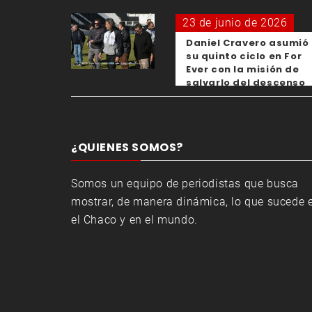
23 de junio de 2026
Daniel Cravero asumió
su quinto ciclo en For
Ever con la misión de
salvarlo del descenso
¿QUIENES SOMOS?
Somos un equipo de periodistas que busca
mostrar, de manera dinámica, lo que sucede 
el Chaco y en el mundo.