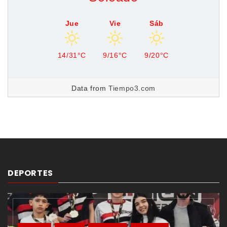
Jue
Vie
Sáb
14/31°C
9/16°C
9/20°C
Data from
Tiempo3.com
DEPORTES