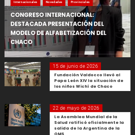
Internacionales
Novedades
Provinciales
CONGRESO INTERNACIONAL:
DESTACADA PRESENTACIÓN DEL
MODELO DE ALFABETIZACIÓN DEL
CHACO
15 de junio de 2026
Fundación Valdocco llevó al
Papa León XIV la situación de
los niños Wichí de Chaco
22 de mayo de 2026
La Asamblea Mundial de la
Salud ratificó oficialmente la
salida de la Argentina de la
OMS