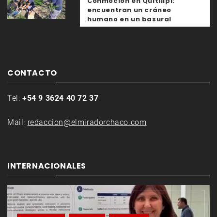
Conmoción en Quitilipi:
encuentran un cráneo
humano en un basural
CONTACTO
Tel:
+54 9 3624 40 72 37
Mail:
redaccion@elmiradorchaco.com
INTERNACIONALES