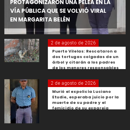
PROTAGONIZARON UNA PELEA EN LA
VÍA PÚBLICA QUE SE VOLVIÓ VIRAL
EN MARGARITA BELÉN
2 de agosto de 2026
Puerto Vilelas: Rescataron a
dos tortugas colgadas de un
árbol y citarán a los padres
de los menores responsables
2 de agosto de 2026
Murió el expolicía Luciano
Etudie, esperaba juicio por la
muerte de su padre y el
femicidio de su expareja