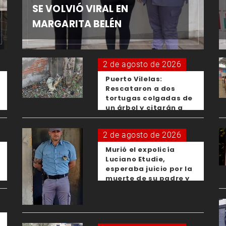
SE VOLVIÓ VIRAL EN
MARGARITA BELÉN
2 de agosto de 2026
Puerto Vilelas:
Rescataron a dos
tortugas colgadas de
un árbol y citarán a
los padres de los
menores responsables
2 de agosto de 2026
Murió el expolicía
Luciano Etudie,
esperaba juicio por la
muerte de su padre y
el femicidio de su
expareja