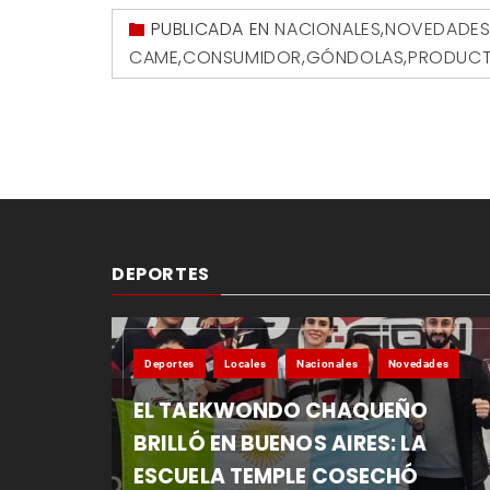
PUBLICADA EN
NACIONALES
,
NOVEDADE
CAME
,
CONSUMIDOR
,
GÓNDOLAS
,
PRODUC
DEPORTES
Deportes
Locales
Nacionales
Novedades
EL TAEKWONDO CHAQUEÑO
BRILLÓ EN BUENOS AIRES: LA
ESCUELA TEMPLE COSECHÓ