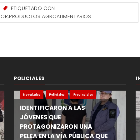
S
ETIQUETADO CON
TOR
,
PRODUCTOS AGROALIMENTARIOS
POLICIALES
I
Novedades
Policiales
Provinciales
IDENTIFICARON A LAS
JÓVENES QUE
PROTAGONIZARON UNA
PELEA EN LA VÍA PÚBLICA QUE