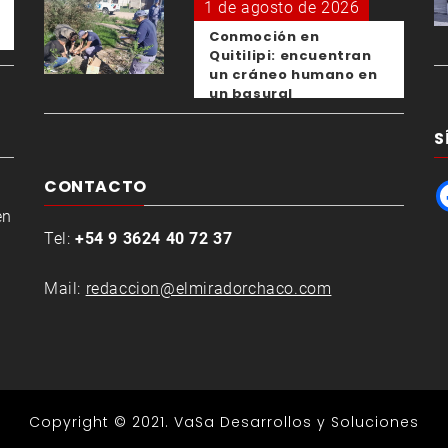
1 de agosto de 2026
Conmoción en
Quitilipi: encuentran
un cráneo humano en
un basural
S
CONTACTO
en
Tel:
+54 9 3624 40 72 37
Mail:
redaccion@elmiradorchaco.com
Copyright © 2021.
VaSa Desarrollos y Soluciones