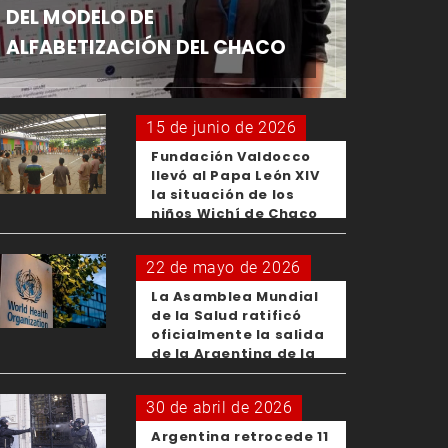
DEL MODELO DE
ALFABETIZACIÓN DEL CHACO
15 de junio de 2026
Fundación Valdocco
llevó al Papa León XIV
la situación de los
niños Wichí de Chaco
22 de mayo de 2026
La Asamblea Mundial
de la Salud ratificó
oficialmente la salida
de la Argentina de la
OMS
30 de abril de 2026
Argentina retrocede 11