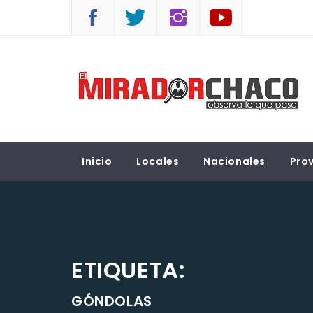
Saltar
al
contenido
EL MIRADOR CHACO
Observá lo que pasa
Inicio
Locales
Nacionales
Prov
ETIQUETA:
GÓNDOLAS