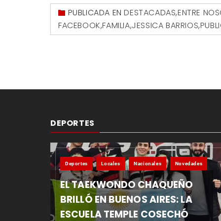
PUBLICADA EN
DESTACADAS
,
ENTRE NO
FACEBOOK
,
FAMILIA
,
JESSICA BARRIOS
,
PUBL
DEPORTES
Deportes
Locales
Nacionales
Novedades
EL TAEKWONDO CHAQUEÑO
BRILLÓ EN BUENOS AIRES: LA
ESCUELA TEMPLE COSECHÓ