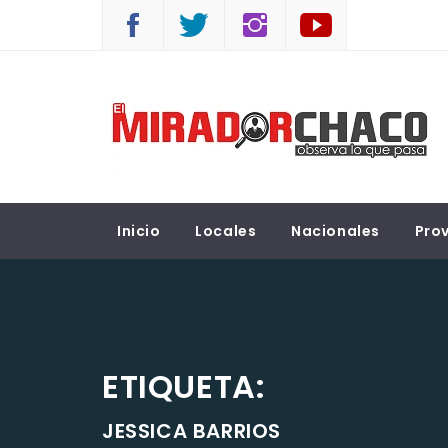
Saltar
al
contenido
EL MIRADOR CHACO
Observá lo que pasa
Inicio
Locales
Nacionales
Prov
ETIQUETA:
JESSICA BARRIOS