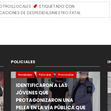
SOTROS
,
LOCALES
ETIQUETADO CON
ICACIONES DE DESPEDIDA
,
SINIESTRO FATAL
POLICIALES
I
Novedades
Policiales
Provinciales
IDENTIFICARON A LAS
JÓVENES QUE
PROTAGONIZARON UNA
PELEA EN LA VÍA PÚBLICA QUE