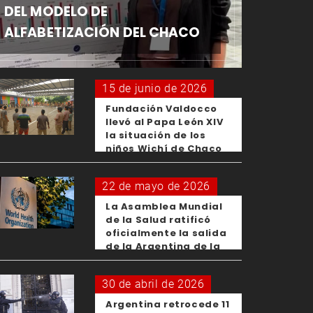
DEL MODELO DE
ALFABETIZACIÓN DEL CHACO
15 de junio de 2026
Fundación Valdocco
llevó al Papa León XIV
la situación de los
niños Wichí de Chaco
22 de mayo de 2026
La Asamblea Mundial
de la Salud ratificó
oficialmente la salida
de la Argentina de la
OMS
30 de abril de 2026
Argentina retrocede 11