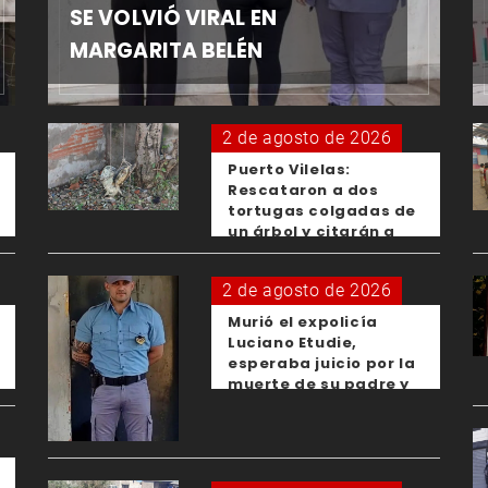
SE VOLVIÓ VIRAL EN
MARGARITA BELÉN
2 de agosto de 2026
Puerto Vilelas:
Rescataron a dos
tortugas colgadas de
un árbol y citarán a
los padres de los
menores responsables
2 de agosto de 2026
Murió el expolicía
Luciano Etudie,
esperaba juicio por la
muerte de su padre y
el femicidio de su
expareja