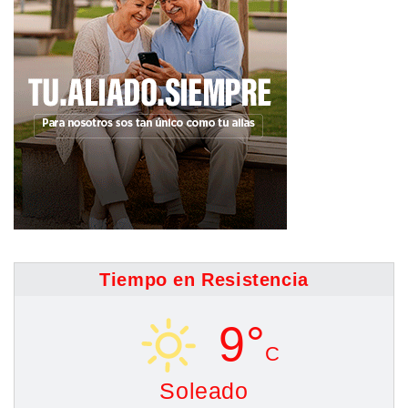
Tiempo en Resistencia
9°
C
Soleado