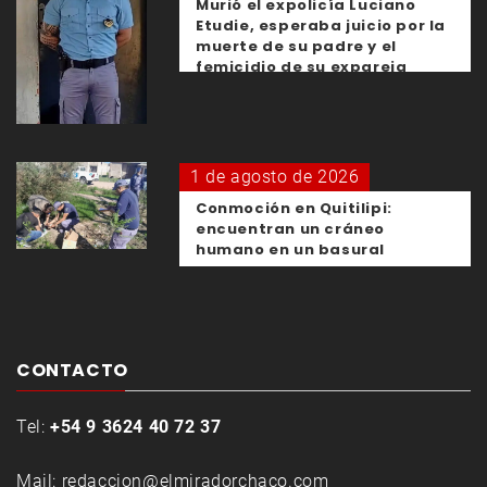
Murió el expolicía Luciano
Etudie, esperaba juicio por la
muerte de su padre y el
femicidio de su expareja
1 de agosto de 2026
Conmoción en Quitilipi:
encuentran un cráneo
humano en un basural
CONTACTO
Tel:
+54 9 3624 40 72 37
Mail:
redaccion@elmiradorchaco.com