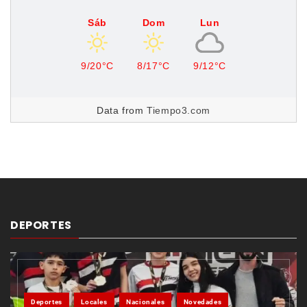
Sáb
Dom
Lun
9/20°C
8/17°C
9/12°C
Data from
Tiempo3.com
DEPORTES
Deportes
Locales
Nacionales
Novedades