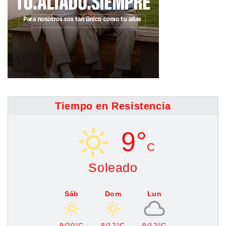
Tiempo en Resistencia
9°
C
Soleado
Sáb
Dom
Lun
9/20°C
8/17°C
9/12°C