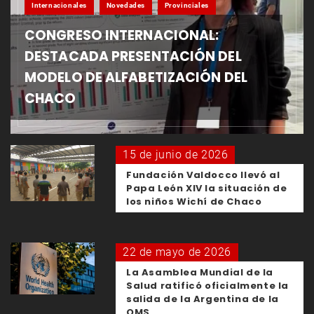
Internacionales
Novedades
Provinciales
CONGRESO INTERNACIONAL:
DESTACADA PRESENTACIÓN DEL
MODELO DE ALFABETIZACIÓN DEL
CHACO
15 de junio de 2026
Fundación Valdocco llevó al
Papa León XIV la situación de
los niños Wichí de Chaco
22 de mayo de 2026
La Asamblea Mundial de la
Salud ratificó oficialmente la
salida de la Argentina de la
OMS