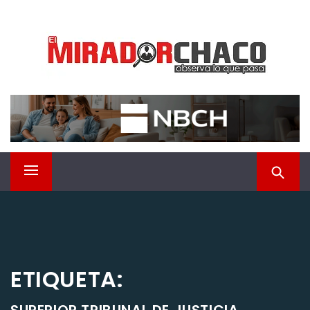
Saltar
EL MIRADOR CHACO
al
contenido
Observá lo que pasa
Menú
principal
ETIQUETA: