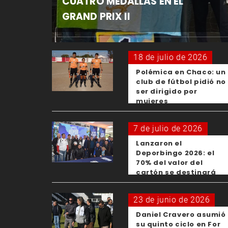
CUATRO MEDALLAS EN EL
GRAND PRIX II
18 de julio de 2026
Polémica en Chaco: un
club de fútbol pidió no
ser dirigido por
mujeres
7 de julio de 2026
Lanzaron el
Deporbingo 2026: el
70% del valor del
cartón se destinará
para los clubes
23 de junio de 2026
Daniel Cravero asumió
su quinto ciclo en For