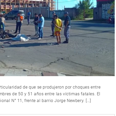
articularidad de que se produjeron por choques entre
bres de 50 y 51 años entre las víctimas fatales. El
onal N° 11, frente al barrio Jorge Newbery. […]