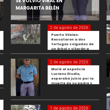
SE VOLVIÓ VIRAL EN
MARGARITA BELÉN
2 de agosto de 2026
Puerto Vilelas:
Rescataron a dos
tortugas colgadas de
un árbol y citarán a
los padres de los
menores responsables
2 de agosto de 2026
Murió el expolicía
Luciano Etudie,
esperaba juicio por la
muerte de su padre y
el femicidio de su
expareja
1 de agosto de 2026