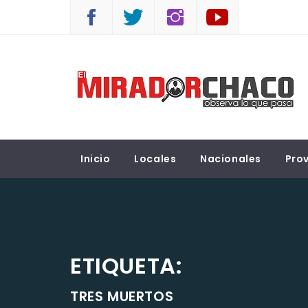
Saltar
al
contenido
EL MIRADOR CHACO
Observá lo que pasa
Inicio
Locales
Nacionales
Prov
ETIQUETA:
TRES MUERTOS