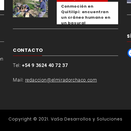
Conmoción en
Quitilipi: encuentran
un cráneo humano en
un basural
S
CONTACTO
en
Tel:
+54 9 3624 40 72 37
Mail:
redaccion@elmiradorchaco.com
Copyright © 2021.
VaSa Desarrollos y Soluciones