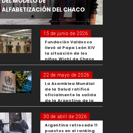
DEL MODELO DE
ALFABETIZACIÓN DEL CHACO
15 de junio de 2026
Fundación Valdocco
llevó al Papa León XIV
la situación de los
niños Wichí de Chaco
22 de mayo de 2026
La Asamblea Mundial
de la Salud ratificó
oficialmente la salida
de la Argentina de la
OMS
30 de abril de 2026
Argentina retrocede 11
puestos en el ranking