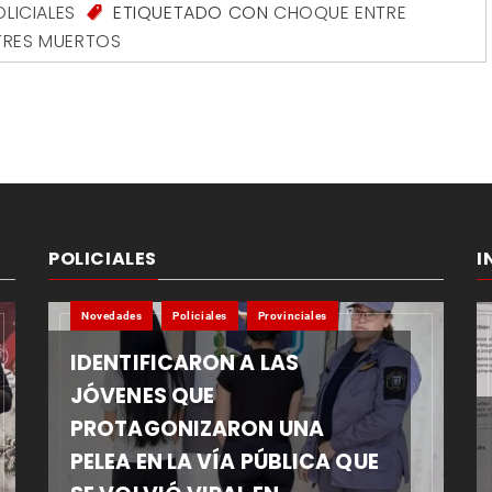
OLICIALES
ETIQUETADO CON
CHOQUE ENTRE
TRES MUERTOS
POLICIALES
I
Novedades
Policiales
Provinciales
IDENTIFICARON A LAS
JÓVENES QUE
PROTAGONIZARON UNA
PELEA EN LA VÍA PÚBLICA QUE