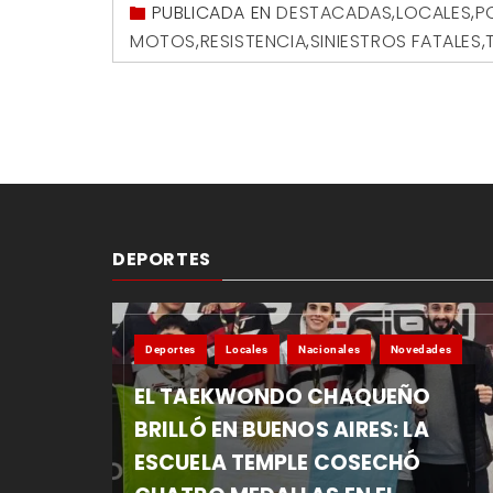
PUBLICADA EN
DESTACADAS
,
LOCALES
,
P
MOTOS
,
RESISTENCIA
,
SINIESTROS FATALES
,
DEPORTES
Deportes
Locales
Nacionales
Novedades
EL TAEKWONDO CHAQUEÑO
BRILLÓ EN BUENOS AIRES: LA
ESCUELA TEMPLE COSECHÓ