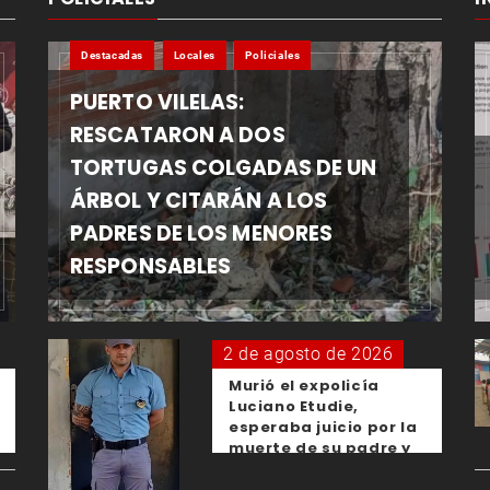
Destacadas
Locales
Policiales
PUERTO VILELAS:
RESCATARON A DOS
TORTUGAS COLGADAS DE UN
ÁRBOL Y CITARÁN A LOS
PADRES DE LOS MENORES
RESPONSABLES
2 de agosto de 2026
Murió el expolicía
Luciano Etudie,
esperaba juicio por la
muerte de su padre y
el femicidio de su
expareja