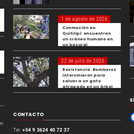
1 de agosto de 2026
Conmoción en
Quitilipi: encuentran
un cráneo humano en
un basural
22 de julio de 2026
Resistencia: Bomberos
intervinieron para
salvar a un gato
atrapado en un árbol
S
CONTACTO
en
Tel:
+54 9 3624 40 72 37