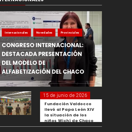
Internacionales
Novedades
Provinciales
CONGRESO INTERNACIONAL:
DESTACADA PRESENTACIÓN
DEL MODELO DE
ALFABETIZACIÓN DEL CHACO
15 de junio de 2026
Fundación Valdocco
llevó al Papa León XIV
la situación de los
niños Wichí de Chaco