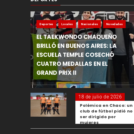
Deportes
Locales
Nacionales
Novedades
EL TAEKWONDO CHAQUEÑO
BRILLÓ EN BUENOS AIRES: LA
ESCUELA TEMPLE COSECHÓ
CUATRO MEDALLAS EN EL
GRAND PRIX II
18 de julio de 2026
Polémica en Chaco: un
club de fútbol pidió no
ser dirigido por
mujeres