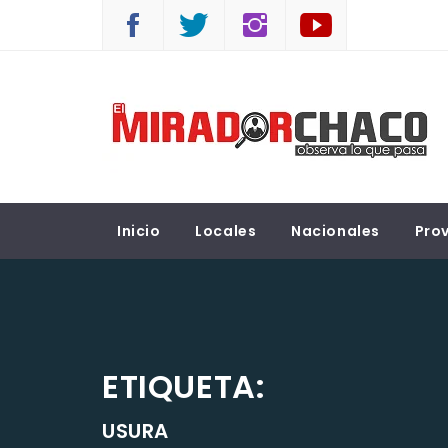
Saltar
al
contenido
EL MIRADOR CHACO
Observá lo que pasa
Inicio
Locales
Nacionales
Prov
ETIQUETA:
USURA