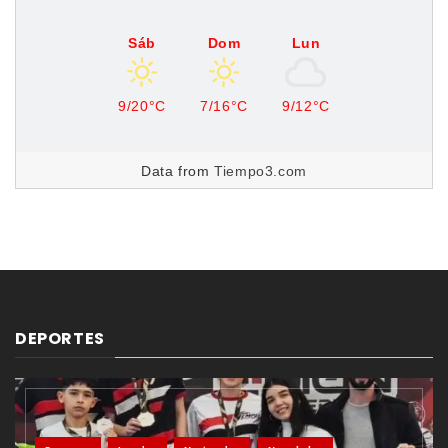
Sáb
Dom
Lun
9/20°C
7/16°C
9/12°C
Data from
Tiempo3.com
DEPORTES