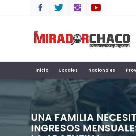
Saltar
al
contenido
EL MIRADOR CHACO
Observá lo que pasa
Inicio
Locales
Nacionales
Prov
UNA FAMILIA NECESI
INGRESOS MENSUALES