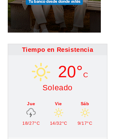
Tiempo en Resistencia
20°
C
Soleado
Jue
Vie
Sáb
18/27°C
14/32°C
9/17°C