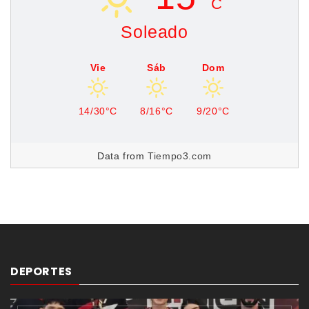
C
Soleado
Vie
Sáb
Dom
14/30°C
8/16°C
9/20°C
Data from
Tiempo3.com
DEPORTES