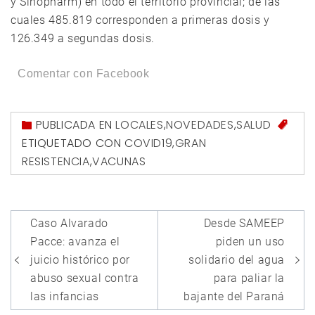
y Sinopharm) en todo el territorio provincial; de las
cuales 485.819 corresponden a primeras dosis y
126.349 a segundas dosis.
Comentar con Facebook
PUBLICADA EN
LOCALES
,
NOVEDADES
,
SALUD
ETIQUETADO CON
COVID19
,
GRAN
RESISTENCIA
,
VACUNAS
Navegación
Caso Alvarado
Desde SAMEEP
de
Pacce: avanza el
piden un uso
entradas
juicio histórico por
solidario del agua
abuso sexual contra
para paliar la
las infancias
bajante del Paraná