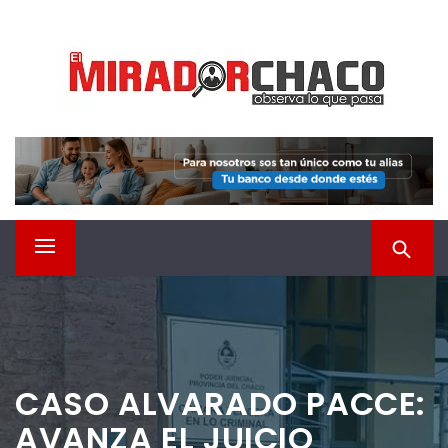
Saltar
EL MIRADOR CHACO
al
contenido
Observá lo que pasa
Menú
principal
CASO ALVARADO PACCE:
AVANZA EL JUICIO