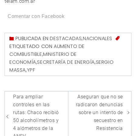
telam.com.ar
Comentar con Facebook
PUBLICADA EN
DESTACADAS
,
NACIONALES
ETIQUETADO CON
AUMENTO DE
COMBUSTIBLE
,
MINISTERIO DE
ECONOMÍA
,
SECRETARÍA DE ENERGÍA
,
SERGIO
MASSA
,
YPF
Navegación
Para ampliar
Aseguran que no se
de
controles en las
radicaron denuncias
entradas
rutas: Chaco recibió
sobre un intento de
50 alcoholímetros y
secuestro en
4 alómetros de la
Resistencia