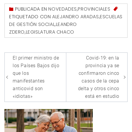
PUBLICADA EN
NOVEDADES
,
PROVINCIALES
ETIQUETADO CON
ALEJANDRO ARADAS
,
ESCUELAS
DE GESTIÓN SOCIAL
,
LEANDRO
ZDERO
,
LEGISLATURA CHACO
Navegación
El primer ministro de
Covid-19: en la
de
los Países Bajos dijo
provincia ya se
entradas
que los
confirmaron cinco
manifestantes
casos de la cepa
anticovid son
delta y otros cinco
«idiotas»
está en estudio