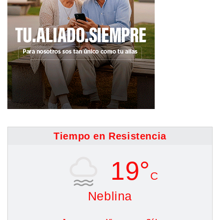
Tiempo en Resistencia
19°
C
Neblina