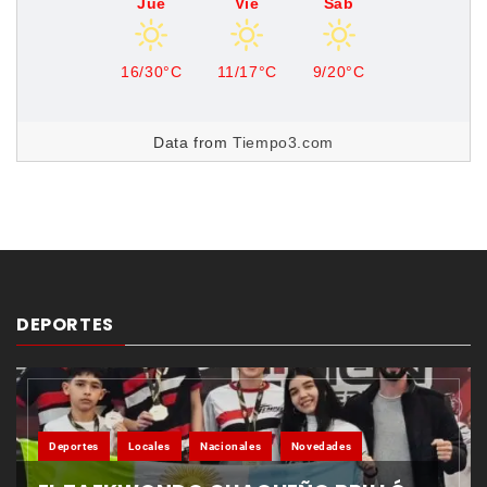
Jue
Vie
Sáb
16/30°C
11/17°C
9/20°C
Data from
Tiempo3.com
DEPORTES
Deportes
Locales
Nacionales
Novedades