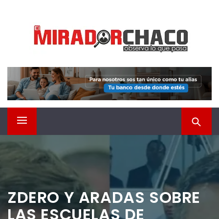
Saltar
EL MIRADOR CHACO
al
contenido
Observá lo que pasa
Menú
principal
ZDERO Y ARADAS SOBRE
LAS ESCUELAS DE