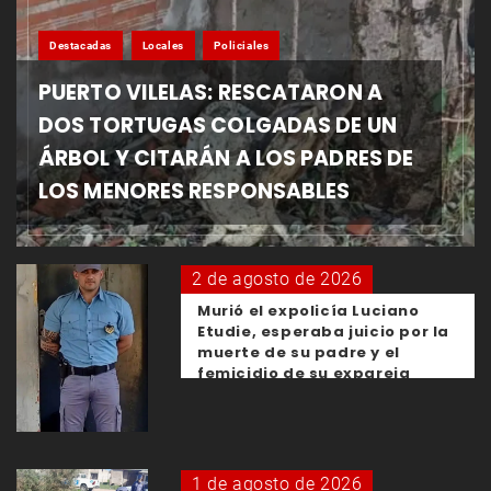
Destacadas
Locales
Policiales
PUERTO VILELAS: RESCATARON A
DOS TORTUGAS COLGADAS DE UN
ÁRBOL Y CITARÁN A LOS PADRES DE
LOS MENORES RESPONSABLES
2 de agosto de 2026
Murió el expolicía Luciano
Etudie, esperaba juicio por la
muerte de su padre y el
femicidio de su expareja
1 de agosto de 2026