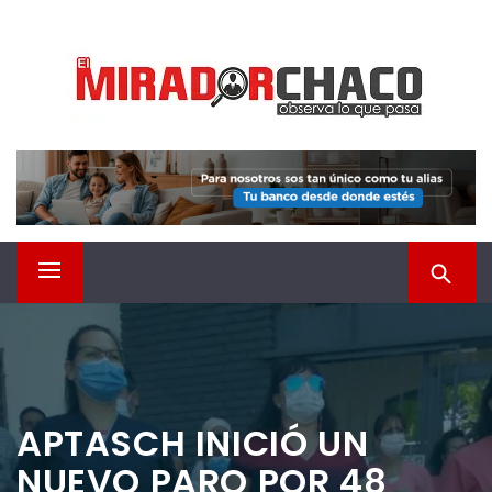
Saltar
EL MIRADOR CHACO
al
contenido
Observá lo que pasa
Menú
principal
APTASCH INICIÓ UN
NUEVO PARO POR 48