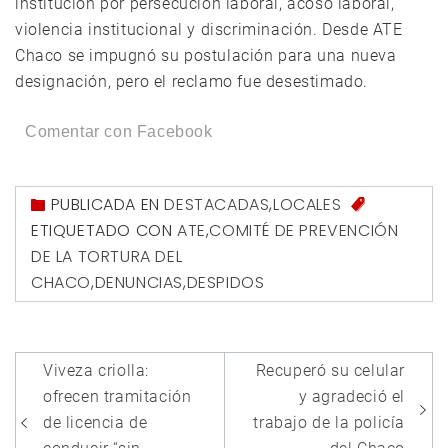
institución por persecución laboral, acoso laboral,
violencia institucional y discriminación. Desde ATE
Chaco se impugnó su postulación para una nueva
designación, pero el reclamo fue desestimado.
Comentar con Facebook
PUBLICADA EN
DESTACADAS
,
LOCALES
ETIQUETADO CON
ATE
,
COMITÉ DE PREVENCIÓN
DE LA TORTURA DEL
CHACO
,
DENUNCIAS
,
DESPIDOS
Navegación
Viveza criolla:
Recuperó su celular
de
ofrecen tramitación
y agradeció el
entradas
de licencia de
trabajo de la policía