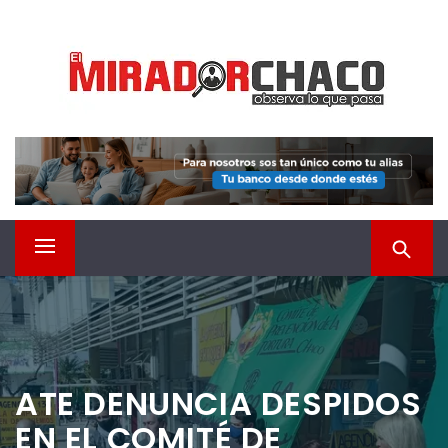
Saltar
EL MIRADOR CHACO
al
contenido
Observá lo que pasa
Menú
principal
ATE DENUNCIA DESPIDOS
EN EL COMITÉ DE