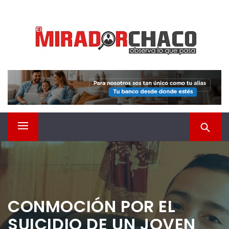
Saltar
EL MIRADOR CHACO
al
contenido
Observá lo que pasa
Menú
principal
CONMOCIÓN POR EL
SUICIDIO DE UN JOVEN