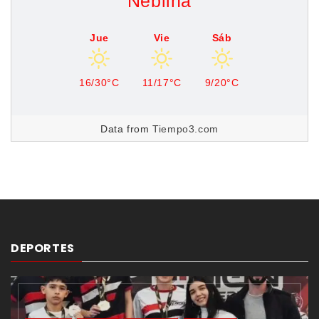
Neblina
Jue
Vie
Sáb
16/30°C
11/17°C
9/20°C
Data from
Tiempo3.com
DEPORTES