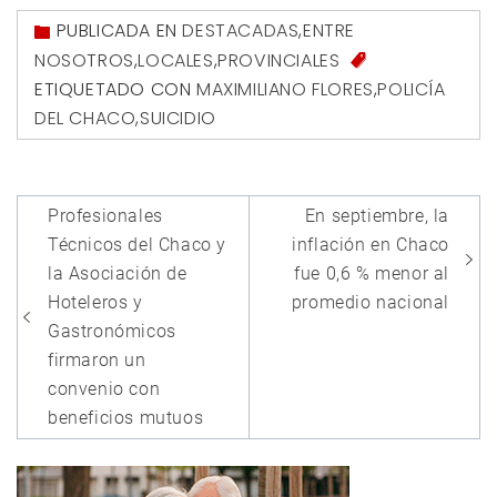
PUBLICADA EN
DESTACADAS
,
ENTRE
NOSOTROS
,
LOCALES
,
PROVINCIALES
ETIQUETADO CON
MAXIMILIANO FLORES
,
POLICÍA
DEL CHACO
,
SUICIDIO
Navegación
Profesionales
En septiembre, la
de
Técnicos del Chaco y
inflación en Chaco
entradas
la Asociación de
fue 0,6 % menor al
Hoteleros y
promedio nacional
Gastronómicos
firmaron un
convenio con
beneficios mutuos