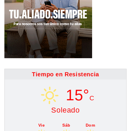
Tiempo en Resistencia
15°
C
Soleado
Vie
Sáb
Dom