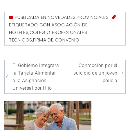
PUBLICADA EN
NOVEDADES
,
PROVINCIALES
ETIQUETADO CON
ASOCIACIÓN DE
HOTELES
,
COLEGIO PROFESIONALES
TÉCNICOS
,
FIRMA DE CONVENIO
Navegación
El Gobierno integrará
Conmoción por el
de
la Tarjeta Alimentar
suicidio de un joven
entradas
a la Asignación
policía
Universal por Hijo