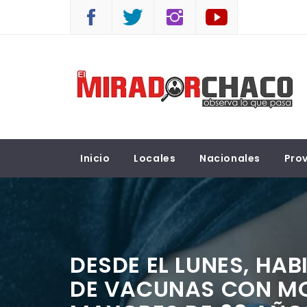
Saltar
al
contenido
EL MIRADOR CHACO
Observá lo que pasa
Inicio
Locales
Nacionales
Prov
DESDE EL LUNES, HA
DE VACUNAS CON M