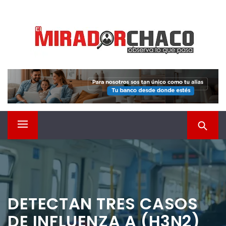
Saltar
EL MIRADOR CHACO
al
contenido
Observá lo que pasa
Menú
principal
DETECTAN TRES CASOS
DE INFLUENZA A (H3N2)