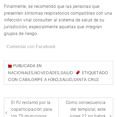
Finalmente, se recomendó que las personas que
presenten síntomas respiratorios compatibles con una
infección viral consulten al sistema de salud de su
jurisdicción, especialmente aquellas que integran
grupos de riesgo.
Comentar con Facebook
PUBLICADA EN
NACIONALES
,
NOVEDADES
,
SALUD
ETIQUETADO
CON
CABA
,
GRIPE A H3N2
,
SALUD
,
SANTA CRUZ
Navegación
El PJ reclamó por la
Como consecuencia
de
coparticipación para
del temporal, este
los 70 municipios
lunes 22 no habrá