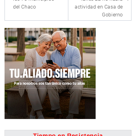
entradas
del Chaco
actividad en Casa de
Gobierno
Tiempo en Resistencia