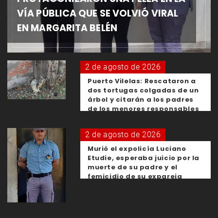
VÍA PÚBLICA QUE SE VOLVIÓ VIRAL
EN MARGARITA BELÉN
2 de agosto de 2026
Puerto Vilelas: Rescataron a
dos tortugas colgadas de un
árbol y citarán a los padres
de los menores responsables
2 de agosto de 2026
Murió el expolicía Luciano
Etudie, esperaba juicio por la
muerte de su padre y el
femicidio de su expareja