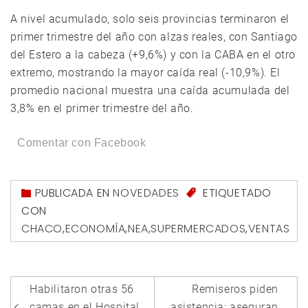
A nivel acumulado, solo seis provincias terminaron el
primer trimestre del año con alzas reales, con Santiago
del Estero a la cabeza (+9,6%) y con la CABA en el otro
extremo, mostrando la mayor caída real (-10,9%). El
promedio nacional muestra una caída acumulada del
3,8% en el primer trimestre del año.
Comentar con Facebook
PUBLICADA EN
NOVEDADES
ETIQUETADO
CON
CHACO
,
ECONOMÍA
,
NEA
,
SUPERMERCADOS
,
VENTAS
Navegación
Habilitaron otras 56
Remiseros piden
camas en el Hospital
asistencia: aseguran