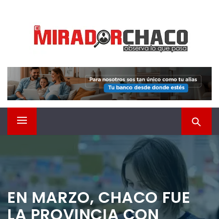
Saltar
EL MIRADOR CHACO
al
contenido
Observá lo que pasa
Menú
principal
EN MARZO, CHACO FUE
LA PROVINCIA CON