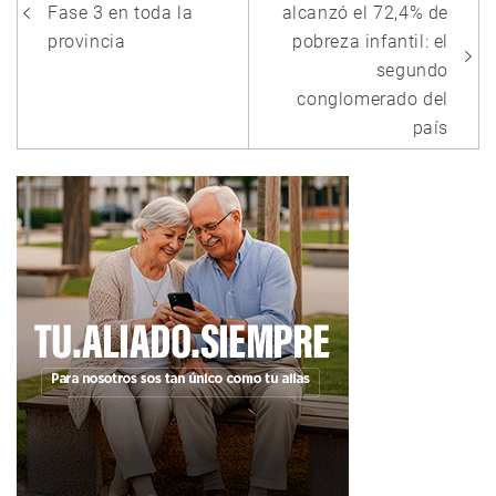
de
Fase 3 en toda la
alcanzó el 72,4% de
entradas
provincia
pobreza infantil: el
segundo
conglomerado del
país