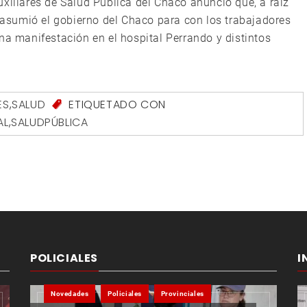
xiliares de Salud Pública del Chaco anunció que, a raíz
sumió el gobierno del Chaco para con los trabajadores
na manifestación en el hospital Perrando y distintos
ES
,
SALUD
ETIQUETADO CON
AL
,
SALUDPÚBLICA
POLICIALES
I
Novedades
Policiales
Provinciales