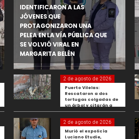
IDENTIFICARON A LAS
JÓVENES QUE
PROTAGONIZARON UNA
PELEA EN LA VÍA PÚBLICA QUE
SE VOLVIÓ VIRAL EN
MARGARITA BELÉN
2 de agosto de 2026
Puerto Vilelas:
Rescataron a dos
tortugas colgadas de
un árbol y citarán a
los padres de los
menores responsables
2 de agosto de 2026
Murió el expolicía
Luciano Etudie,