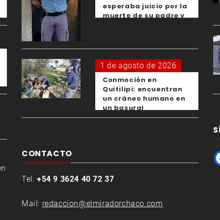
esperaba juicio por la
muerte de su padre y
el femicidio de su
expareja
1 de agosto de 2026
Conmoción en
Quitilipi: encuentran
un cráneo humano en
un basural
S
CONTACTO
en
Tel:
+54 9 3624 40 72 37
Mail:
redaccion@elmiradorchaco.com