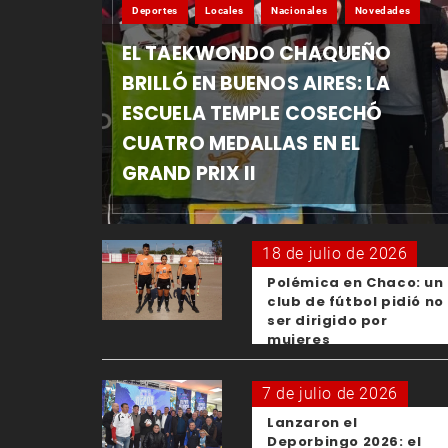
Deportes
Locales
Nacionales
Novedades
EL TAEKWONDO CHAQUEÑO
BRILLÓ EN BUENOS AIRES: LA
ESCUELA TEMPLE COSECHÓ
CUATRO MEDALLAS EN EL
GRAND PRIX II
18 de julio de 2026
Polémica en Chaco: un
club de fútbol pidió no
ser dirigido por
mujeres
7 de julio de 2026
Lanzaron el
Deporbingo 2026: el