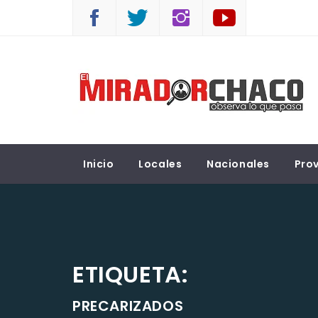
Saltar
al
contenido
EL MIRADOR CHACO
Observá lo que pasa
Inicio
Locales
Nacionales
Prov
ETIQUETA:
PRECARIZADOS