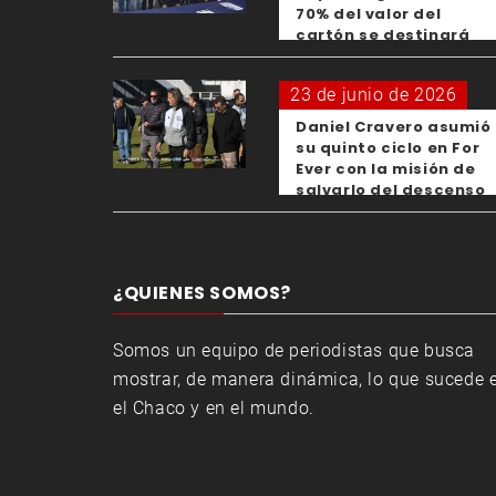
70% del valor del
cartón se destinará
para los clubes
23 de junio de 2026
Daniel Cravero asumió
su quinto ciclo en For
Ever con la misión de
salvarlo del descenso
¿QUIENES SOMOS?
Somos un equipo de periodistas que busca
mostrar, de manera dinámica, lo que sucede 
el Chaco y en el mundo.