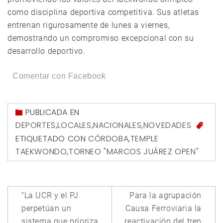
como disciplina deportiva competitiva. Sus atletas
entrenan rigurosamente de lunes a viernes,
demostrando un compromiso excepcional con su
desarrollo deportivo.
Comentar con Facebook
PUBLICADA EN
DEPORTES
,
LOCALES
,
NACIONALES
,
NOVEDADES
ETIQUETADO CON
CÓRDOBA
,
TEMPLE
TAEKWONDO
,
TORNEO "MARCOS JUÁREZ OPEN"
Navegación
“La UCR y el PJ
Para la agrupación
de
perpetúan un
Causa Ferroviaria la
sistema que prioriza
reactivación del tren