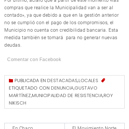
Por último, aclaró que a partir de este momento «las
compras que realice la Municipalidad van a ser al
contado», ya que debido a que en la gestión anterior
no se cumplió con el pago de los compromisos, el
Municipio no cuenta con credibilidad bancaria. Esta
medida también se tomará para no generar nuevas
deudas.
Comentar con Facebook
PUBLICADA EN
DESTACADAS
,
LOCALES
ETIQUETADO CON
DENUNCIA
,
GUSTAVO
MARTÍNEZ
,
MUNICIPALIDAD DE RESISTENCIA
,
ROY
NIKISCH
Navegación
En Chaco,
El Movimiento Norte