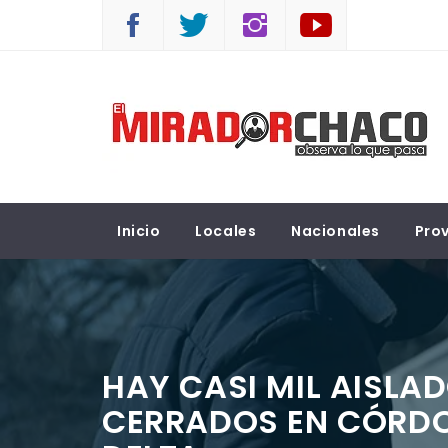
Saltar
al
contenido
EL MIRADOR CHACO
Observá lo que pasa
Inicio
Locales
Nacionales
Prov
HAY CASI MIL AISLA
CERRADOS EN CÓRDO