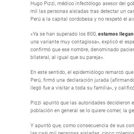
Hugo Pizzi, médico infectólogo asesor del go
mil las personas aisladas tras detectar un ca
Perú a la capital cordobesa y no respetó el a
«Ya se han superado los 800,
estamos llegan
una variante muy contagiosa», explicó el espe
confirmó que ese nombre, denominado pacien
bilateral, al igual que su pareja».
En este sentido, el epidemiólogo remarcó que
Perú, firmó una declaración jurada (afirmando
llegó fue a visitar a toda su familia», y cal
Pizzi apuntó que las autoridades decidieron e
población en general se lo quiere comer, la 
Y apuntó que, como consecuencia de sus con
las casi mil personas aisladas, cinco colegio