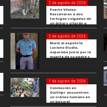
2 de agosto de 2026
Puerto Vilelas:
Rescataron a dos
tortugas colgadas de
un árbol y citarán a
los padres de los
menores responsables
2 de agosto de 2026
Murió el expolicía
Luciano Etudie,
esperaba juicio por la
muerte de su padre y
el femicidio de su
expareja
1 de agosto de 2026
Conmoción en
Quitilipi: encuentran
un cráneo humano en
un basural