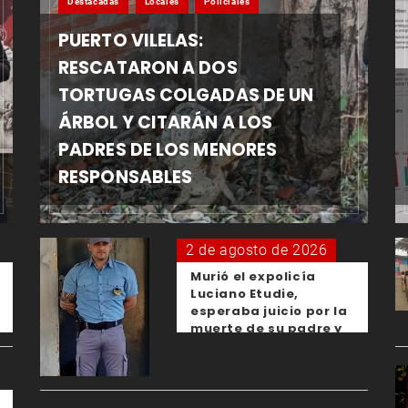
Destacadas
Locales
Policiales
PUERTO VILELAS:
RESCATARON A DOS
TORTUGAS COLGADAS DE UN
ÁRBOL Y CITARÁN A LOS
PADRES DE LOS MENORES
RESPONSABLES
2 de agosto de 2026
Murió el expolicía
Luciano Etudie,
esperaba juicio por la
muerte de su padre y
el femicidio de su
expareja