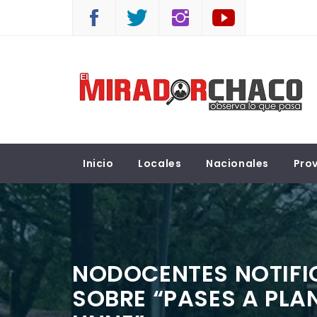
Saltar
al
contenido
EL MIRADOR CHACO
Observá lo que pasa
Inicio
Locales
Nacionales
Prov
NODOCENTES NOTIFI
SOBRE “PASES A PLA