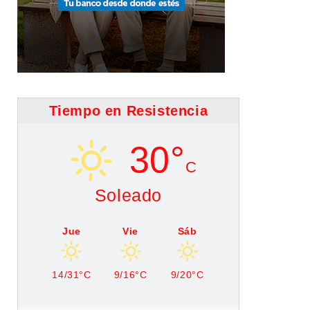
Tiempo en Resistencia
30°
C
Soleado
Jue
Vie
Sáb
14/31°C
9/16°C
9/20°C