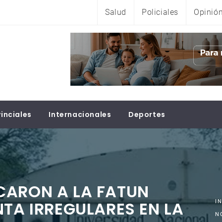
Salud
Policiales
Opinió
inciales
Internacionales
Deportes
CARON A LA FATUN
NTA IRREGULARES EN LA
I
N