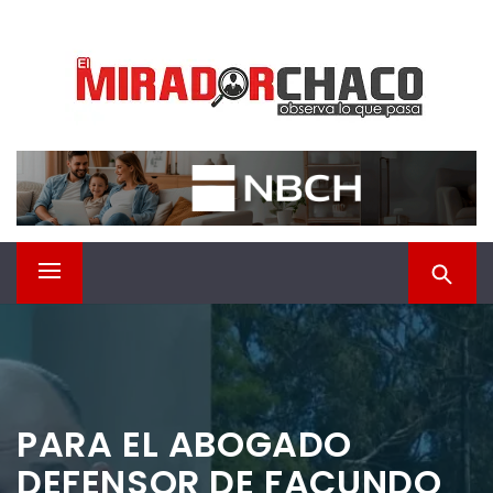
Saltar
EL MIRADOR CHACO
al
contenido
Observá lo que pasa
Menú
principal
PARA EL ABOGADO
DEFENSOR DE FACUNDO