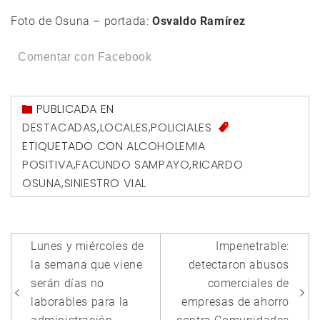
Foto de Osuna – portada:
Osvaldo Ramírez
Comentar con Facebook
PUBLICADA EN
DESTACADAS
,
LOCALES
,
POLICIALES
ETIQUETADO CON
ALCOHOLEMIA
POSITIVA
,
FACUNDO SAMPAYO
,
RICARDO
OSUNA
,
SINIESTRO VIAL
Navegación
Lunes y miércoles de
Impenetrable:
de
la semana que viene
detectaron abusos
entradas
serán días no
comerciales de
laborables para la
empresas de ahorro