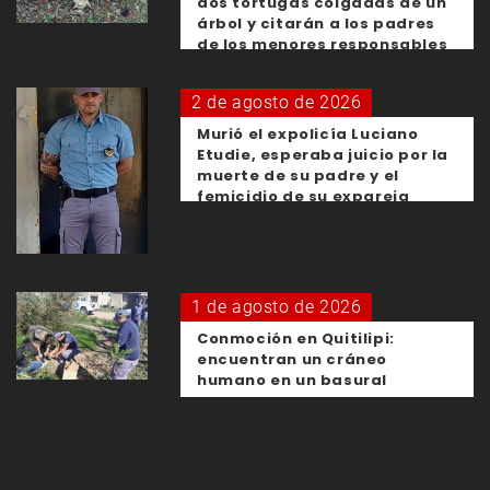
dos tortugas colgadas de un
árbol y citarán a los padres
de los menores responsables
2 de agosto de 2026
Murió el expolicía Luciano
Etudie, esperaba juicio por la
muerte de su padre y el
femicidio de su expareja
1 de agosto de 2026
Conmoción en Quitilipi:
encuentran un cráneo
humano en un basural