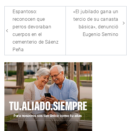
Navegación
Espantoso:
«El jubilado gana un
de
reconocen que
tercio de su canasta
entradas
perros devoraban
básica», denunció
cuerpos en el
Eugenio Semino
cementerio de Sáenz
Peña