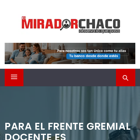
Saltar
EL MIRADOR CHACO
al
contenido
Observá lo que pasa
Menú
principal
PARA EL FRENTE GREMIAL
DOCENTE ES