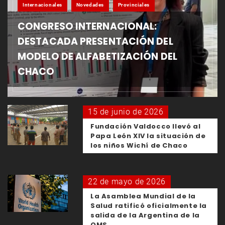
Internacionales
Novedades
Provinciales
CONGRESO INTERNACIONAL:
DESTACADA PRESENTACIÓN DEL
MODELO DE ALFABETIZACIÓN DEL
CHACO
15 de junio de 2026
Fundación Valdocco llevó al
Papa León XIV la situación de
los niños Wichí de Chaco
22 de mayo de 2026
La Asamblea Mundial de la
Salud ratificó oficialmente la
salida de la Argentina de la
OMS