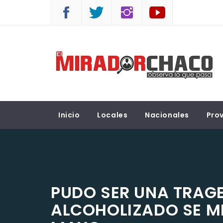
Saltar
al
contenido
EL MIRADOR CHACO
Observá lo que pasa
Inicio
Locales
Nacionales
Prov
PUDO SER UNA TRAG
ALCOHOLIZADO SE ME