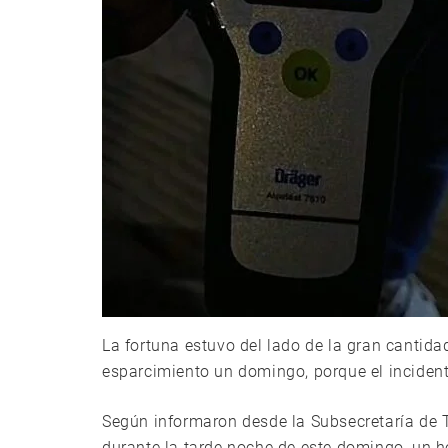
La fortuna estuvo del lado de la gran cantid
esparcimiento un domingo, porque el inciden
Según informaron desde la Subsecretaría de T
durante la tarde noche de este domingo, un 