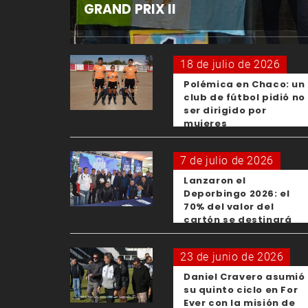
GRAND PRIX II
18 de julio de 2026
Polémica en Chaco: un
club de fútbol pidió no
ser dirigido por
mujeres
7 de julio de 2026
Lanzaron el
Deporbingo 2026: el
70% del valor del
cartón se destinará
para los clubes
23 de junio de 2026
Daniel Cravero asumió
su quinto ciclo en For
Ever con la misión de