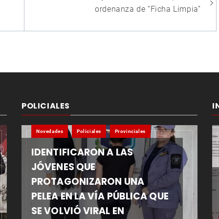
ordenanza de “Ficha Limpia”
POLICIALES
I
Novedades
Policiales
Provinciales
IDENTIFICARON A LAS
JÓVENES QUE
PROTAGONIZARON UNA
PELEA EN LA VÍA PÚBLICA QUE
SE VOLVIÓ VIRAL EN