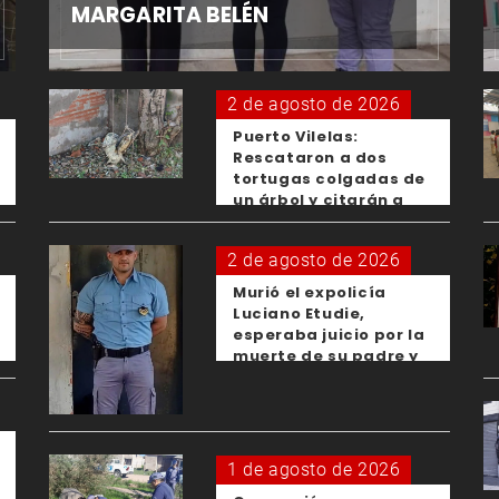
MARGARITA BELÉN
2 de agosto de 2026
Puerto Vilelas:
Rescataron a dos
tortugas colgadas de
un árbol y citarán a
los padres de los
menores responsables
2 de agosto de 2026
Murió el expolicía
Luciano Etudie,
esperaba juicio por la
muerte de su padre y
el femicidio de su
expareja
1 de agosto de 2026