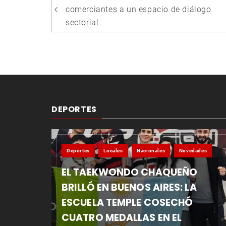
de
comerciantes a un espacio de diálogo
entradas
sectorial
DEPORTES
Deportes
Locales
Nacionales
Novedades
EL TAEKWONDO CHAQUEÑO
BRILLÓ EN BUENOS AIRES: LA
ESCUELA TEMPLE COSECHÓ
CUATRO MEDALLAS EN EL